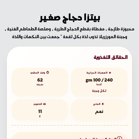
بيتزا دجاج صغير
مخبوزة طازجة , مغطاة بقطع الدجاج الطرية , وصلصة الطماطم الغنية ,
وجبنة المورزريلا تذوب لذة بكل لقمة ’ جمعت بين النكهات واللذة
الحقائق التغذوية
🔥 السعرات الحرارية
⏱️ وقت المشي
62
240 / 100 gm
kcal
دقيقة
لكل وجبة
🧂 الملح
🧀 الدهون
نعم
11
g