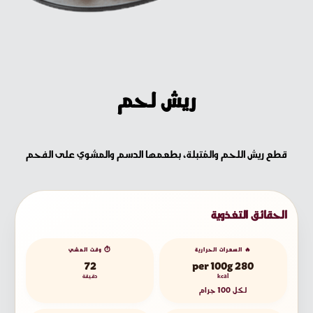
ريش لحم
قطع ريش اللحم والمُتبلة، بطعمها الدسم والمشوي على الفحم
الحقائق التغذوية
🔥 السعرات الحرارية
⏱️ وقت المشي
72
280 per 100g
kcal
دقيقة
لكل 100 جرام