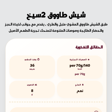
شيش طاووق 2سيخ
طبق الشيش طاووق المشوي متبل والطري , يقدم مع جوانب لذيذة الخبز
والخضار الطازجة وصوصات المتنوعة لتمنحك تجربة الطعم الأصيل
الحقائق التغذوية
🔥 السعرات الحرارية
⏱️ وقت المشي
36
140/per 70g
kcal
دقيقة
per 70g
🧂 الملح
🧀 الدهون
نعم
8
g