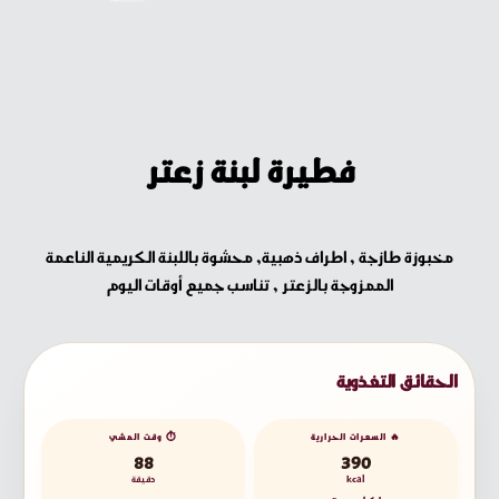
فطيرة لبنة زعتر
مخبوزة طازجة , اطراف ذهبية, محشوة باللبنة الكريمية الناعمة
الممزوجة بالزعتر , تناسب جميع أوقات اليوم
الحقائق التغذوية
🔥 السعرات الحرارية
⏱️ وقت المشي
88
390
kcal
دقيقة