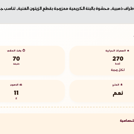
طراف ذهبية, محشوة بالبنة الكريمية ممزوجة بقطع الزيتون الغنية, تناسب جم
🔥 السعرات الحرارية
⏱️ وقت المشي
70
270
kcal
دقيقة
لكل وجبة
🧂 الملح
🧀 الدهون
نعم
11
g
 للحساسية