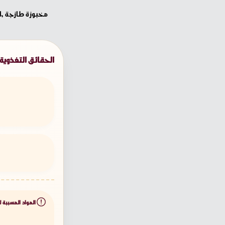
مخبوزة طازجة ,ا
الحقائق التغذوية
المواد المسببة