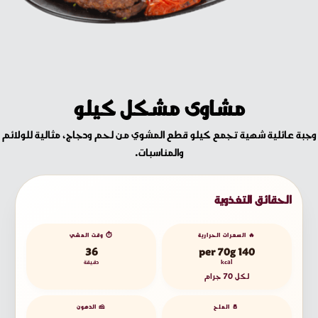
مشاوى مشكل كيلو
وجبة عائلية شهية تجمع كيلو قطع المشوي من لحم ودجاج، مثالية للولائم
والمناسبات.
الحقائق التغذوية
🔥 السعرات الحرارية
⏱️ وقت المشي
36
140 per 70g
kcal
دقيقة
لكل 70 جرام
🧂 الملح
🧀 الدهون