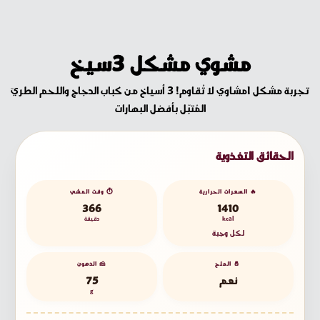
مشوي مشكل 3سيخ
تجربة مشكل lمشاوي لا تُقاوم! 3 أسياخ من كباب الدجاج واللحم الطريّ
المُتبّل بأفضل البهارات
الحقائق التغذوية
🔥 السعرات الحرارية
⏱️ وقت المشي
366
1410
kcal
دقيقة
لكل وجبة
🧂 الملح
🧀 الدهون
نعم
75
g